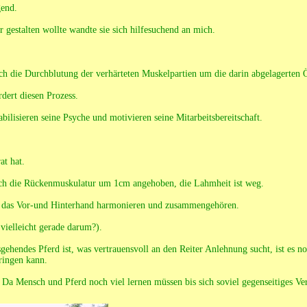
gend.
 gestalten wollte wandte sie sich hilfesuchend an mich.
ch die Durchblutung der verhärteten Muskelpartien um die darin abgelagerten
dert diesen Prozess.
lisieren seine Psyche und motivieren seine Mitarbeitsbereitschaft.
at hat.
 sich die Rückenmuskulatur um 1cm angehoben, die Lahmheit ist weg.
und das Vor-und Hinterhand harmonieren und zusammengehören.
vielleicht gerade darum?).
gehendes Pferd ist, was vertrauensvoll an den Reiter Anlehnung sucht, ist es 
ringen kann.
. Da Mensch und Pferd noch viel lernen müssen bis sich soviel gegenseitiges Ver