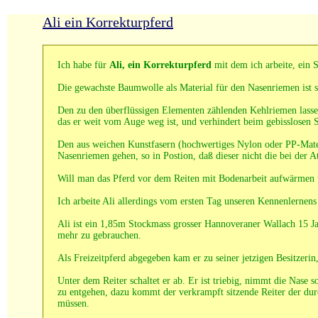
Ali ein Korrekturpferd
Ich habe für
Ali, ein Korrekturpferd
mit dem ich arbeite, ein S
Die gewachste Baumwolle als Material für den Nasenriemen ist 
Den zu den überflüssigen Elementen zählenden Kehlriemen lasse i
das er weit vom Auge weg ist, und verhindert beim gebisslosen S
Den aus weichen Kunstfasern (hochwertiges Nylon oder PP-Mate
Nasenriemen gehen, so in Postion, daß dieser nicht die bei der
Will man das Pferd vor dem Reiten mit Bodenarbeit aufwärmen u
Ich arbeite Ali allerdings vom ersten Tag unseren Kennenlernens
Ali ist ein 1,85m Stockmass grosser Hannoveraner Wallach 15 Jah
mehr zu gebrauchen.
Als Freizeitpferd abgegeben kam er zu seiner jetzigen Besitzerin,
Unter dem Reiter schaltet er ab. Er ist triebig, nimmt die Nas
zu entgehen, dazu kommt der verkrampft sitzende Reiter der durc
müssen.