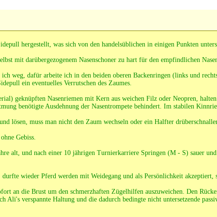
idepull hergestellt, was sich von den handelsüblichen in einigen Punkten unters
selbst mit darübergezogenem Nasenschoner zu hart für den empfindlichen Nase
ch weg, dafür arbeite ich in den beiden oberen Backenringen (links und recht
idepull ein eventuelles Verrutschen des Zaumes.
rial) geknüpften Nasenriemen mit Kern aus weichen Filz oder Neopren, halten
 Atmung benötigte Ausdehnung der Nasentrompete behindert. Im stabilen Kinnri
nd lösen, muss man nicht den Zaum wechseln oder ein Halfter drüberschnalle
 ohne Gebiss.
re alt, und nach einer 10 jährigen Turnierkarriere Springen (M - S) sauer und 
 durfte wieder Pferd werden mit Weidegang und als Persönlichkeit akzeptiert, st
e sofort an die Brust um den schmerzhaften Zügelhilfen auszuweichen. Den Rück
h Ali's verspannte Haltung und die dadurch bedingte nicht untersetzende passiv