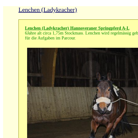
Lenchen (Ladykracher)
Lenchen (Ladykracher) Hannoveraner Springpferd A-L
6Jahre alt circa 1,75m Stockmass. Lenchen wird regelmässig gebi
für die Aufgaben im Parcour.