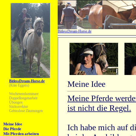
BitlessDream-Horse.de
BitlessDream-Horse.de
(Käte Eggers)
Wochenendseminare
Doppellongenarbeit
Übungen
Sitzkorrektur
Gebisslose Zäumungen
Meine Idee
Die Pferde
Mit Pferden arbeiten